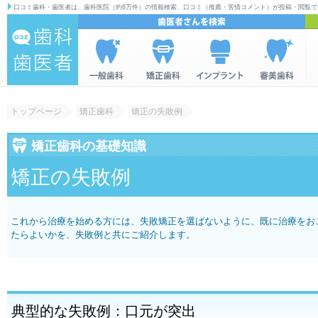
口コミ歯科・歯医者は、歯科医院（約6万件）の情報検索、口コミ（推薦・苦情コメント）が投稿・閲覧で
歯科|歯医者の
一般歯科を
矯正歯科を
インプラン
審美歯科を
全
情報検索サイ
検索
検索
トを検索
検索
ミ
トップページ
矯正歯科
矯正の失敗例
ト 口コミ歯
科・歯医者
矯正歯科の基礎知識
矯正の失敗例
これから治療を始める方には、失敗矯正を選ばないように、既に治療をお
たらよいかを、失敗例と共にご紹介します。
典型的な失敗例：口元が突出